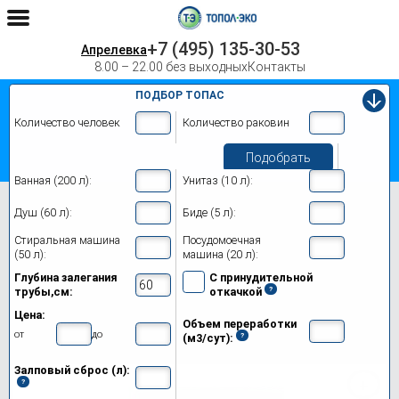
+7 (495) 135-30-53
Апрелевка
8.00 – 22.00 без выходных
Контакты
ПОДБОР ТОПАС
Количество человек
Количество раковин
Подобрать
Ванная (200 л):
Унитаз (10 л):
Главная
Топас-С 9 Лонг
Душ (60 л):
Биде (5 л):
Септик Топас-С 9 Лонг в Апрелевке
Стиральная машина
Посудомоечная
(50 л):
машина (20 л):
Модификации
Глубина залегания
С принудительной
трубы,см:
откачкой
Цены на монтаж
Цена:
Объем переработки
Обслуживание
от
до
(м3/сут):
Залповый сброс (л):