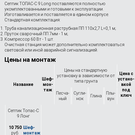
Септик ТОПАС-С 9 Long поставляются полностью
укомплектованными и готовыми к эксплуатации.
Изготавливается и поставляется в едином корпусе.
Стандартная комплектация:
Труба канализационная раструбная ПП 110х2,7 L=0,1 м;
Пруток сварочный ПП 7мм - 1 м;
Компрессор 60 Вт - 1 шт.
Очистная станция может дополнительно комплектоваться
световой или иной аварийной сигнализацией.
Цены на монтаж
Цены на стандартную
Цена с
установку в зависимости от
Шеф-
устано­
типа грунта
Назва­ние
мон­
вкой
таж
под
Песча­
Сугли­
Плы­
ключ
Глина
ный
нок
вун
Септик Топас-С
9 Лонг
10 750
руб.