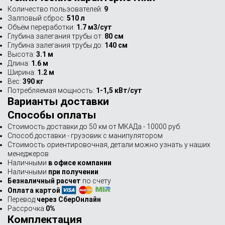
Количество пользователей:
9
Залповый сброс:
510 л
Объём переработки:
1.7 м3/сут
Глубина залегания трубы от:
80 см
Глубина залегания трубы до:
140 см
Высота:
3.1 м
Длина:
1.6 м
Ширина:
1.2 м
Вес:
390 кг
Потребляемая мощность:
1-1,5 кВт/сут
Варианты доставки
Способы оплаты
Стоимость доставки до 50 км от МКАДа - 10000 руб.
Способ доставки - грузовик с манипулятором
Стоимость ориентировочная, детали можно узнать у наших
менеджеров
Наличными
в офисе компании
Наличными
при получении
Безналичный расчет
по счету
Оплата картой
Перевод
через СберОнлайн
Рассрочка
0%
Комплектация