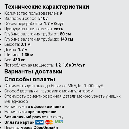
Технические характеристики
Количество пользователей:
9
Залповый сброс:
510 л
Объём переработки:
1.7 м3/сут
Принудительная откачка:
есть
Глубина залегания трубы от:
80 см
Глубина залегания трубы до:
140 см
Высота:
3.1 м
Длина:
1.7 м
Ширина:
1.35 м
Вес:
430 кг
Потребляемая мощность:
1,2-1,6 кВт/сут
Варианты доставки
Способы оплаты
Стоимость доставки до 50 км от МКАДа - 10000 руб.
Способ доставки - грузовик с манипулятором
Стоимость ориентировочная, детали можно узнать у наших
менеджеров
Наличными
в офисе компании
Наличными
при получении
Безналичный расчет
по счету
Оплата картой
Перевод
через СберОнлайн