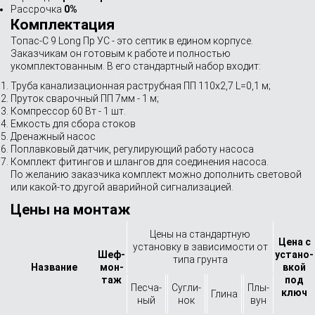
Рассрочка
0%
Комплектация
Топас-С 9 Long Пр УС - это септик в едином корпусе.
Заказчикам он готовым к работе и полностью
укомплектованным. В его стандартный набор входит:
Труба канализационная раструбная ПП 110х2,7 L=0,1 м;
Пруток сварочный ПП 7мм - 1 м;
Компрессор 60 Вт - 1 шт.
Емкость для сбора стоков
Дренажный насос
Поплавковый датчик, регулирующий работу насоса
Комплект фитингов и шлангов для соединения насоса.
По желанию заказчика комплект можно дополнить световой
или какой-то другой аварийной сигнализацией.
Цены на монтаж
Цены на стандартную
Цена с
установку в зависимости от
Шеф-
устано­
типа грунта
Назва­ние
мон­
вкой
таж
под
Песча­
Сугли­
Плы­
ключ
Глина
ный
нок
вун