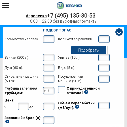
+7 (495) 135-30-53
Апрелевка
8.00 – 22.00 без выходных
Контакты
ПОДБОР ТОПАС
Количество человек
Количество раковин
Подобрать
Ванная (200 л):
Унитаз (10 л):
Главная
Топас-С 9 Лонг Пр Ус
Душ (60 л):
Биде (5 л):
Септик Топас-С 9 Лонг Пр Ус в
Стиральная машина
Посудомоечная
(50 л):
машина (20 л):
Апрелевке
Глубина залегания
С принудительной
Модификации
трубы,см:
откачкой
Цена:
Цены на монтаж
Объем переработки
от
до
(м3/сут):
Обслуживание
Залповый сброс (л):