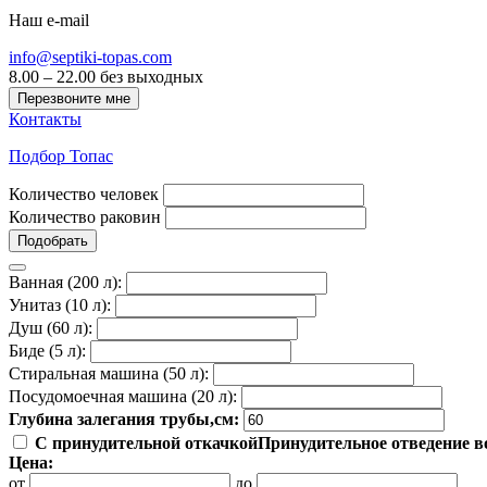
Наш e-mail
info@septiki-topas.com
8.00 – 22.00 без выходных
Перезвоните мне
Контакты
Подбор Топас
Количество человек
Количество раковин
Подобрать
Ванная (200 л):
Унитаз (10 л):
Душ (60 л):
Биде (5 л):
Стиральная машина (50 л):
Посудомоечная машина (20 л):
Глубина залегания трубы,см:
С принудительной откачкой
Принудительное отведение во
Цена:
от
до