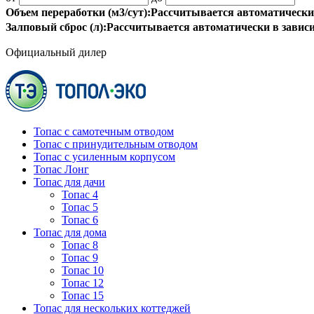
Объем переработки (м3/сут):
Рассчитывается автоматически
Залповый сброс (л):
Рассчитывается автоматически в завис
Официальный дилер
Топас с самотечным отводом
Топас с принудительным отводом
Топас с усиленным корпусом
Топас Лонг
Топас для дачи
Топас 4
Топас 5
Топас 6
Топас для дома
Топас 8
Топас 9
Топас 10
Топас 12
Топас 15
Топас для нескольких коттеджей