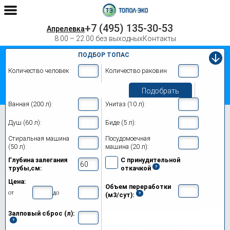
+7 (495) 135-30-53
Апрелевка
8.00 – 22.00 без выходных
Контакты
ПОДБОР ТОПАС
Количество человек
Количество раковин
Подобрать
Ванная (200 л):
Унитаз (10 л):
Главная
Топас 12
Душ (60 л):
Биде (5 л):
Септик Топас 12 в Апрелевке
Стиральная машина
Посудомоечная
(50 л):
машина (20 л):
Модификации
Глубина залегания
С принудительной
трубы,см:
откачкой
Цены на монтаж
Цена:
Объем переработки
Обслуживание
от
до
(м3/сут):
Залповый сброс (л):