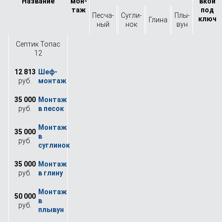
Назва­ние
мон­
вкой
таж
под
Песча­
Сугли­
Плы­
ключ
Глина
ный
нок
вун
Септик Топас
12
12 813
руб.
35 000
руб.
35 000
руб.
35 000
руб.
50 000
руб.