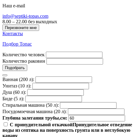
Наш e-mail
info@septiki-topas.com
8.00 – 22.00 без выходных
Перезвоните мне
Контакты
Подбор Топас
Количество человек
Количество раковин
Подобрать
Ванная (200 л):
Унитаз (10 л):
Душ (60 л):
Биде (5 л):
Стиральная машина (50 л):
Посудомоечная машина (20 л):
Глубина залегания трубы,см:
С принудительной откачкой
Принудительное отведение
воды из септика на поверхность грунта или в неглубокую
канаву