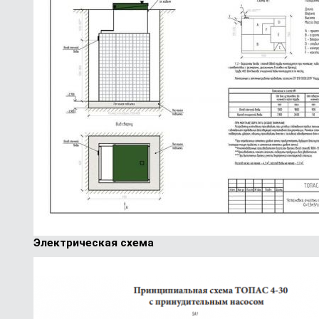
Электрическая схема