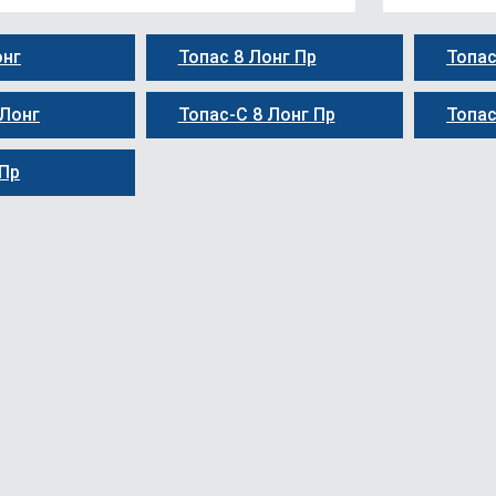
онг
Топас 8 Лонг Пр
Топас
 Лонг
Топас-С 8 Лонг Пр
Топас
 Пр