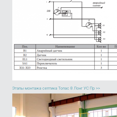
Этапы монтажа септика Топас 8 Лонг УС Пр >>