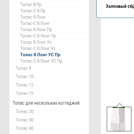
Топас 8 Пр
Залповый сбр
Топас-С 8 Пр
Топас 8 Лонг
Топас-С 8 Лонг
Топас 8 Лонг Пр
Топас-С 8 Лонг Пр
Топас 8 Лонг Ус
Топас-С 8 Лонг Ус
Топас 8 Лонг УС Пр
Топас-С 8 Лонг УС Пр
Топас 9
Топас 10
Топас 12
Топас 15
Топас для нескольких коттеджей
Топас 20
Топас 30
Топас 40