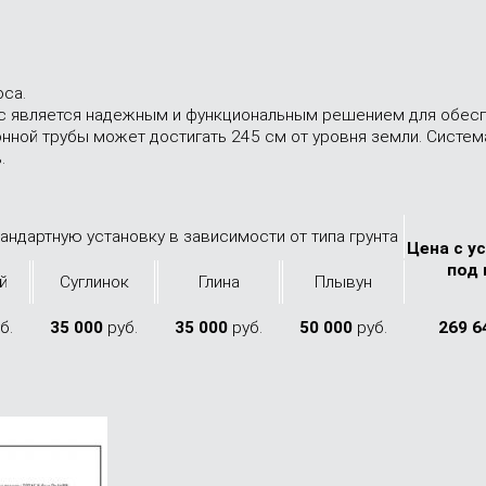
оса.
Ус является надежным и функциональным решением для обесп
онной трубы может достигать 245 см от уровня земли. Систе
.
андартную установку в зависимости от типа грунта
Цена с у
под
й
Сугли­нок
Глина
Плы­вун
б.
35 000
руб.
35 000
руб.
50 000
руб.
269 6