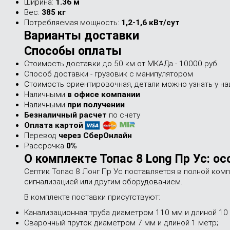
Ширина:
1.36 м
Вес:
385 кг
Потребляемая мощность:
1,2-1,6 кВт/сут
Варианты доставки
Способы оплаты
Стоимость доставки до 50 км от МКАДа - 10000 руб.
Способ доставки - грузовик с манипулятором
Стоимость ориентировочная, детали можно узнать у 
Наличными
в офисе компании
Наличными
при получении
Безналичный расчет
по счету
Оплата картой
Перевод
через СберОнлайн
Рассрочка
0%
О комплекте Топас 8 Long Пр Ус: 
Септик Топас 8 Лонг Пр Ус поставляется в полной ком
сигнализацией или другим оборудованием.
В комплекте поставки присутствуют:
Канализационная труба диаметром 110 мм и длиной 10 
Сварочный пруток диаметром 7 мм и длиной 1 метр;