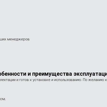
наших менеджеров
особенности и преимущества эксплуатац
плектации и готов к установке и использованию. По желанию
см;