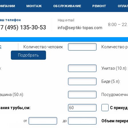
ОМПАНИИ
МОНТАЖ
ОБСЛУЖИВАНИЕ
РЕМОНТ
ОПЛА
аш телефон
Наш e-mail
8.00 – 22
7 (495) 135-30-53
info@septiki-topas.com
Количество человек
Количество 
С
Подобрать
:
Унитаз (10 л):
8 Лонг УС Пр
Биде (5 л):
 Топас 8 Лонг УС Пр в Ап
шина (50 л):
Посудомоечна
и
Цены на монтаж
Обслуживание
гания трубы,см:
С принуд
в наличии
от
до
Объем перера
СКИДКА