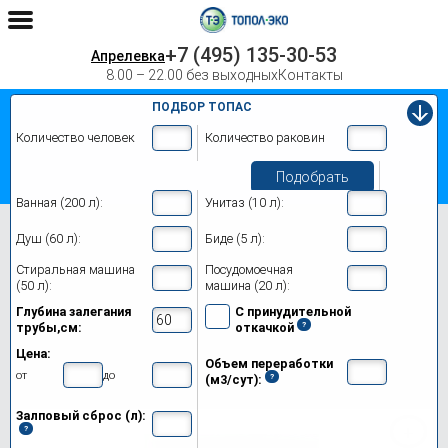
+7 (495) 135-30-53
Апрелевка
8.00 – 22.00 без выходных
Контакты
ПОДБОР ТОПАС
Количество человек
Количество раковин
Подобрать
Ванная (200 л):
Унитаз (10 л):
Главная
Топас-С 8 Лонг
Душ (60 л):
Биде (5 л):
Септик Топас-С 8 Лонг в Апрелевке
Стиральная машина
Посудомоечная
(50 л):
машина (20 л):
Модификации
Глубина залегания
С принудительной
трубы,см:
откачкой
Цены на монтаж
Цена:
Объем переработки
Обслуживание
от
до
(м3/сут):
Залповый сброс (л):