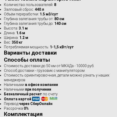
Количество пользователей:
8
Залповый сброс:
440 л
Объём переработки:
1.5 м3/сут
Глубина залегания трубы от:
80 см
Глубина залегания трубы до:
140 см
Высота:
3.1 м
Длина:
1.6 м
Ширина:
1.2 м
Вес:
350 кг
Потребляемая мощность:
1-1,5 кВт/сут
Варианты доставки
Способы оплаты
Стоимость доставки до 50 км от МКАДа - 10000 руб.
Способ доставки - грузовик с манипулятором
Стоимость ориентировочная, детали можно узнать у наших
менеджеров
Наличными
в офисе компании
Наличными
при получении
Безналичный расчет
по счету
Оплата картой
Перевод
через СберОнлайн
Рассрочка
0%
Комплектация