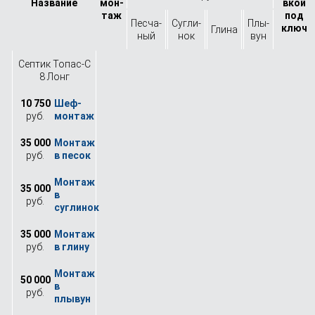
Назва­ние
мон­
вкой
таж
под
Песча­
Сугли­
Плы­
ключ
Глина
ный
нок
вун
Септик Топас-С
8 Лонг
10 750
руб.
35 000
руб.
35 000
руб.
35 000
руб.
50 000
руб.