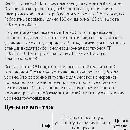
Септик Топас-С 8 Лонг предназначен для домов на 8 человек.
Станция может работать до 4 часов без подключения к
электрической сети. Потребляемая мощность - 1,5 кВт в сутки.
Габаритные размеры: длина 160 см, ширина 120 см, высота
310 см, вес 350 кг.
На участок заказчика септик Топас С 8 Лонг приезжает в
полностью укомплектованном состоянии, его сразу можно
установить и эксплуатировать. В стандартную комплектацию
станции входят труба канализационная раструбная ПП
110х2,7 L=0,1 м, пруток сварочный ПП 7мм - 1 м, один
компрессор 60 Вт.
Септик Топас С 8 Long однокомпрессорный с удлиненной
горловиной. Его можно устанавливать на более глубоком
уровне. Это особенно актуально для участков с неровной
поверхностью, на заболоченной местности, где обычный
септик может быть установлен с затруднениями. Также он
поможет решить проблему затоплений связанную с высоким
уровнем грунтовых вод.
Цены на монтаж
Цены на стандартную
Цена с
установку в зависимости от
Шеф-
устано­
типа грунта