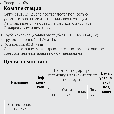
Рассрочка
0%
Комплектация
Септик ТОПАС 12 Long поставляются полностью
укомплектованными и готовыми к эксплуатации.
Изготавливается и поставляется в едином корпусе.
Стандартная комплектация:
Труба канализационная раструбная ПП 110х2,7 L=0,1 м;
Пруток сварочный ПП 7мм - 1 м;
Компрессор 80 Вт - 2 шт.
Очистная станция может дополнительно комплектоваться
световой или иной аварийной сигнализацией.
Цены на монтаж
Цены на стандартную
Цена с
установку в зависимости от
Шеф-
устано­
типа грунта
Назва­ние
мон­
вкой
таж
под
Песча­
Сугли­
Плы­
ключ
Глина
ный
нок
вун
Септик Топас
12 Лонг