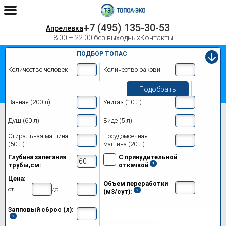
+7 (495) 135-30-53
Апрелевка
8.00 – 22.00 без выходных
Контакты
ПОДБОР ТОПАС
Количество человек
Количество раковин
Подобрать
Ванная (200 л):
Унитаз (10 л):
Главная
Топас 12 Лонг
Душ (60 л):
Биде (5 л):
Септик Топас 12 Лонг в Апрелевке
Стиральная машина
Посудомоечная
(50 л):
машина (20 л):
Модификации
Глубина залегания
С принудительной
трубы,см:
откачкой
Цены на монтаж
Цена:
Объем переработки
Обслуживание
от
до
(м3/сут):
Залповый сброс (л):