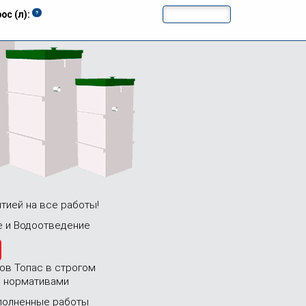
ть цену
ос (л):
ч
тией на все работы!
 и Водоотведение
ов Топас в строгом
с нормативами
полненные работы