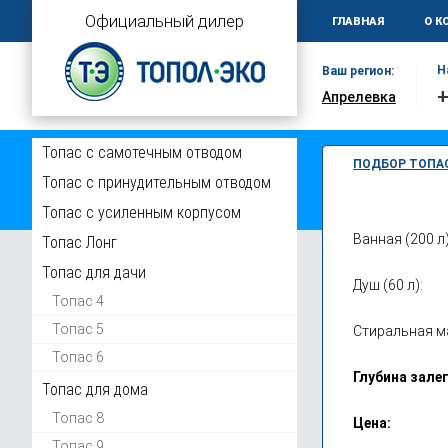
Официальный дилер
ГЛАВНАЯ
О К
Н
Ваш регион:
+
Апрелевка
Топас с самотечным отводом
ПОДБОР ТОПА
Топас с принудительным отводом
Топас с усиленным корпусом
Ванная (200 л)
Топас Лонг
Главная
Наращи
Топас для дачи
Душ (60 л):
Не ждите осен
Топас 4
Топас 5
Оплатите всег
Стиральная ма
Топас 6
И мы зарезерв
Глубина зале
Топас для дома
Установим Топа
Топас 8
Цена:
Топас 9