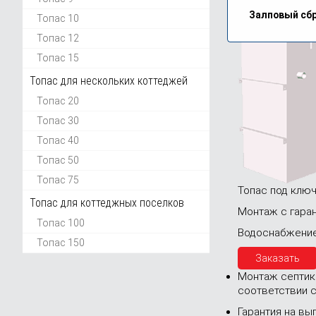
Зафиксирова
Залповый сбр
Топас 10
Топас 12
Топас 15
Топас для нескольких коттеджей
Топас 20
Топас 30
Топас 40
Топас 50
Топас 75
Топас под клю
Топас для коттеджных поселков
Монтаж с гаран
Топас 100
Водоснабжение
Топас 150
Заказать
Монтаж
септик
соответствии 
Гарантия
на вы