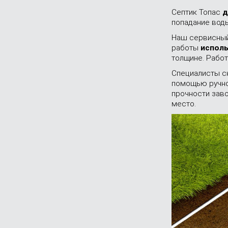
Септик Топас
д
попадание воды
Наш сервисный
работы
испол
толщине. Работ
Специалисты сн
помощью ручног
прочности зав
место.