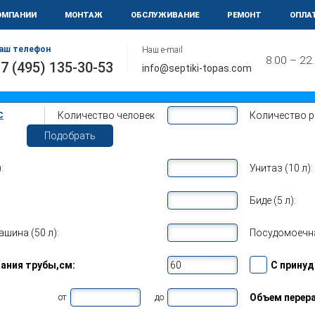
ОМПАНИИ
МОНТАЖ
ОБСЛУЖИВАНИЕ
РЕМОНТ
ОПЛА
аш телефон
Наш e-mail
8.00 – 22
7 (495) 135-30-53
info@septiki-topas.com
Количество человек
Количество 
С
Подобрать
:
Унитаз (10 л):
вание септика Топас
Биде (5 л):
него подорожания!
о 10% от стоимости
шина (50 л):
Посудомоечна
ируем Ваш септик Топас на нашем складе по фиксированной 
гания трубы,см:
С принуд
с, когда скажете!
от
до
Объем перера